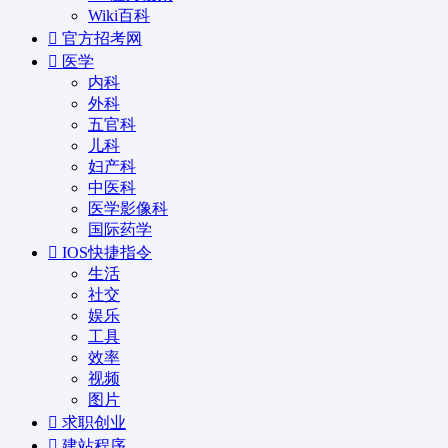
Wiki百科
官方招考网
医学
内科
外科
五官科
儿科
妇产科
中医科
医学影像科
国际药学
IOS快捷指令
生活
社交
娱乐
工具
效率
视频
图片
求职创业
建站程序