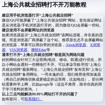
上海公共就业招聘打不开万能教程
建议用手机浏览器打开“上海公共就业招聘”
微信/QQ可能屏蔽了“上海公共就业招聘”网站，首先保证网址
是从浏览器/手机浏览器打开的，因为微信/QQ会屏蔽一些站。
建议使用不会屏蔽网址的浏览器
如果浏览器提示“上海公共就业招聘”该网站违规，并非真的违
规。而是浏览器厂商屏蔽了这个站。推荐原生态不会屏蔽网站
的浏览器，苹果可以用自带的浏览器，
Alook浏览器
、
X浏览
器
、
VIA浏览器
、
微软Edge
等
通常打不开“上海公共就业招聘”都是因为网络问题
好的网站会针对三大运营商(电信、移动、联通)进行优化，所
以小网站会遇到一些网络打不开。可以来柒导航寻找“上海公
共就业招聘”最新网址、“上海公共就业招聘”发布页和“上海公
共就业招聘”备用网址。一劳永逸的话，我们推荐使用加速器
（将自己的网络切换成更稳定的运营商，比如电信）。部分网
站需要科学上网，比如google等（这边不推荐，除非你真的用
于学习资料的查询。）
以上三点均能解决99.99%网站打不开的问题了
如有疑问，可
联系我们。