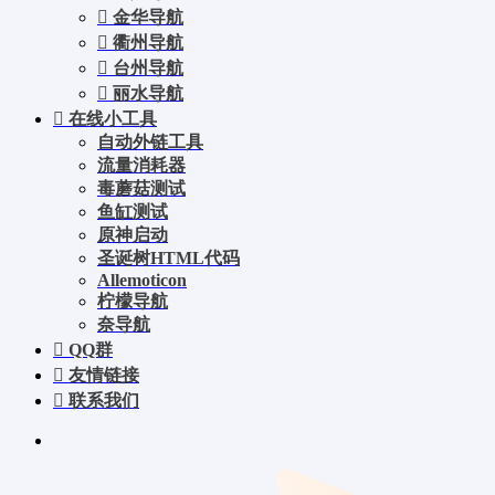
金华导航
衢州导航
台州导航
丽水导航
在线小工具
自动外链工具
流量消耗器
毒蘑菇测试
鱼缸测试
原神启动
圣诞树HTML代码
Allemoticon
柠檬导航
奈导航
QQ群
友情链接
联系我们