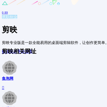
0
89
求职创业
剪映
剪映专业版是一款全能易用的桌面端剪辑软件，让创作更简单。剪
剪映相关网址
链接直达
手机查看
鱼泡网