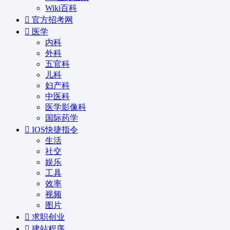
Wiki百科
官方招考网
医学
内科
外科
五官科
儿科
妇产科
中医科
医学影像科
国际药学
IOS快捷指令
生活
社交
娱乐
工具
效率
视频
图片
求职创业
建站程序