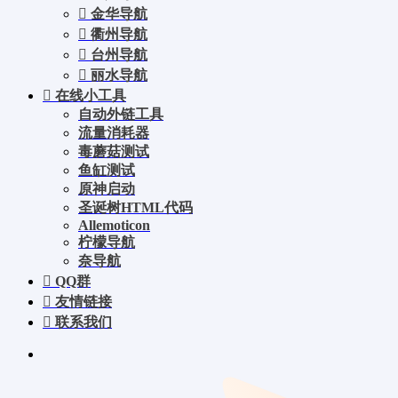
金华导航
衢州导航
台州导航
丽水导航
在线小工具
自动外链工具
流量消耗器
毒蘑菇测试
鱼缸测试
原神启动
圣诞树HTML代码
Allemoticon
柠檬导航
奈导航
QQ群
友情链接
联系我们