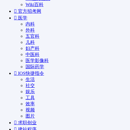
Wiki百科
官方招考网
医学
内科
外科
五官科
儿科
妇产科
中医科
医学影像科
国际药学
IOS快捷指令
生活
社交
娱乐
工具
效率
视频
图片
求职创业
建站程序