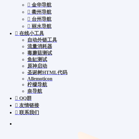
金华导航
衢州导航
台州导航
丽水导航
在线小工具
自动外链工具
流量消耗器
毒蘑菇测试
鱼缸测试
原神启动
圣诞树HTML代码
Allemoticon
柠檬导航
奈导航
QQ群
友情链接
联系我们