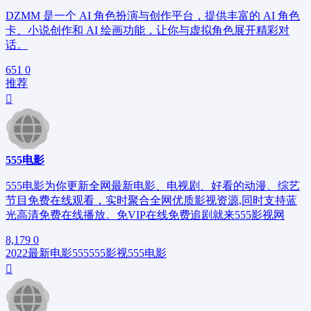
DZMM 是一个 AI 角色扮演与创作平台，提供丰富的 AI 角色
卡、小说创作和 AI 绘画功能，让你与虚拟角色展开精彩对
话。
651
0
推荐
555电影
555电影为你更新全网最新电影、电视剧、好看的动漫、综艺
节目免费在线观看，实时聚合全网优质影视资源,同时支持蓝
光高清免费在线播放。免VIP在线免费追剧就来555影视网
8,179
0
2022最新电影
555
555影视
555电影