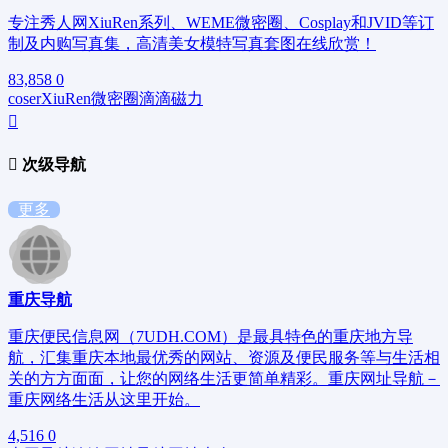
专注秀人网XiuRen系列、WEME微密圈、Cosplay和JVID等订
制及内购写真集，高清美女模特写真套图在线欣赏！
83,858
0
coser
XiuRen
微密圈
滴滴磁力
次级导航
更多
重庆导航
重庆便民信息网（7UDH.COM）是最具特色的重庆地方导
航，汇集重庆本地最优秀的网站、资源及便民服务等与生活相
关的方方面面，让您的网络生活更简单精彩。重庆网址导航－
重庆网络生活从这里开始。
4,516
0