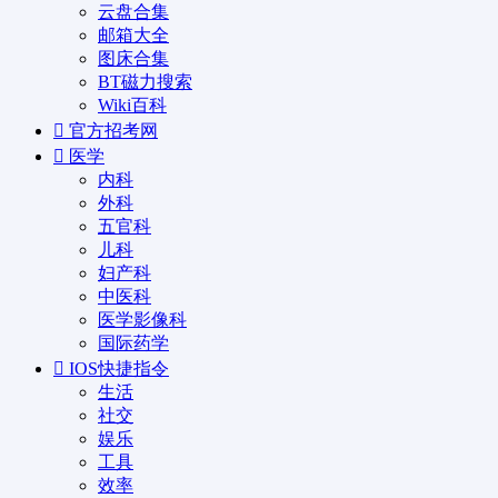
云盘合集
邮箱大全
图床合集
BT磁力搜索
Wiki百科
官方招考网
医学
内科
外科
五官科
儿科
妇产科
中医科
医学影像科
国际药学
IOS快捷指令
生活
社交
娱乐
工具
效率