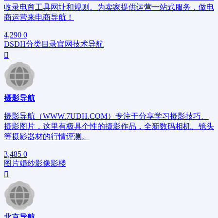
收录电商工具网址和规则。为卖家提供运营一站式服务，做电
商运营来电商导航！
4,290
0
DSDH
分类目录
官网
技术导航
摄影导航
摄影导航（WWW.7UDH.COM）专注于分享学习摄影技巧、
摄影图片，这里有极具个性的摄影作品，全新数码相机、镜头
等摄影器材的行情评测。
3,485
0
图片
婚纱
影像
影楼
北京导航