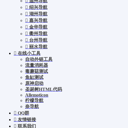
温州导航
绍兴导航
湖州导航
嘉兴导航
金华导航
衢州导航
台州导航
丽水导航
在线小工具
自动外链工具
流量消耗器
毒蘑菇测试
鱼缸测试
原神启动
圣诞树HTML代码
Allemoticon
柠檬导航
奈导航
QQ群
友情链接
联系我们