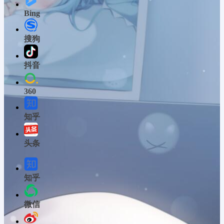
Bing
搜狗
抖音
360
知乎
头条
知乎
微信