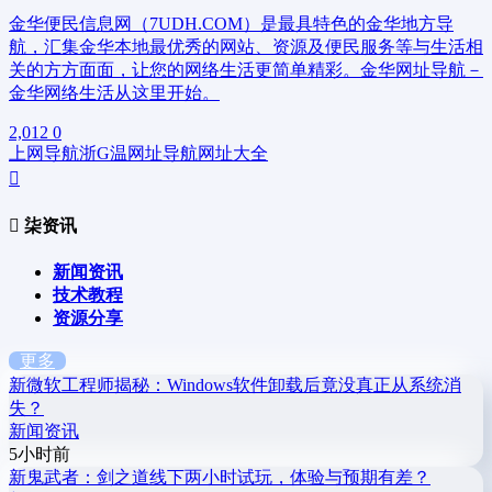
金华便民信息网（7UDH.COM）是最具特色的金华地方导
航，汇集金华本地最优秀的网站、资源及便民服务等与生活相
关的方方面面，让您的网络生活更简单精彩。金华网址导航－
金华网络生活从这里开始。
2,012
0
上网导航
浙G
温网址导航
网址大全
柒资讯
新闻资讯
技术教程
资源分享
更多
新
微软工程师揭秘：Windows软件卸载后竟没真正从系统消
失？
新闻资讯
5小时前
新
鬼武者：剑之道线下两小时试玩，体验与预期有差？