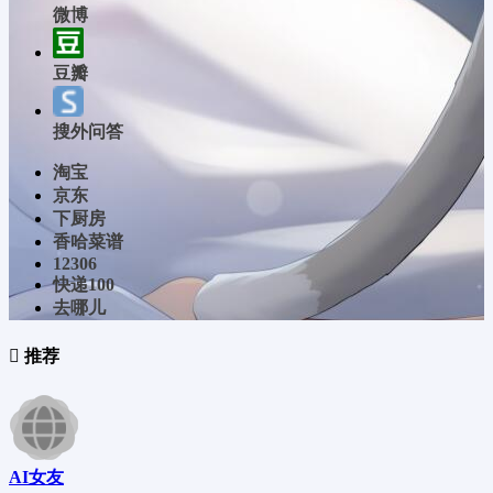
微博
豆瓣
搜外问答
淘宝
京东
下厨房
香哈菜谱
12306
快递100
去哪儿
推荐
AI女友