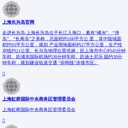
上海长兴岛官网
走进长兴岛,上海长兴岛位于长江入海口，素有“橘乡”、“净
岛”、“长寿岛”之美称，总面积约160平方公 里，其中陆域面
积约93平方公里，规划 产业用地面积约27平方公里，生产性
岸线约21公里。长兴岛地理位置优越，距上海市中心约45分钟
车程、距浦东国际机场约30分钟车程、距迪士尼乐 园约30分
钟车程，规划建设轨道交通 “崇明线”连接市区。
上海虹桥国际中央商务区管理委员会
上海虹桥国际中央商务区管理委员会