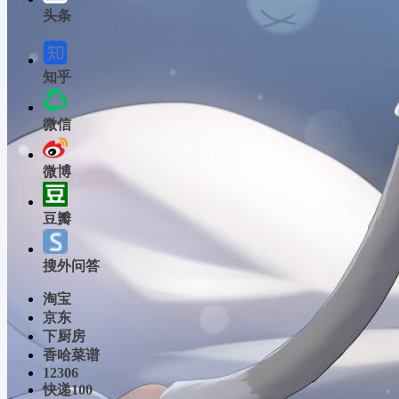
头条
知乎
微信
微博
豆瓣
搜外问答
淘宝
京东
下厨房
香哈菜谱
12306
快递100