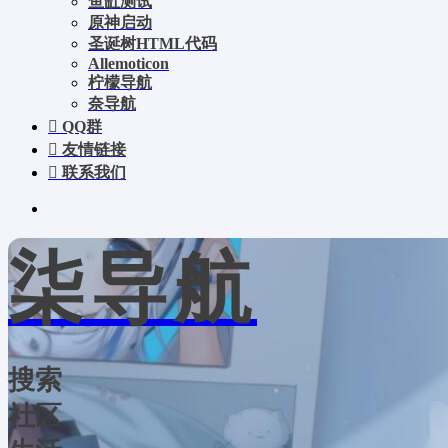
鱼缸测试
原神启动
圣诞树HTML代码
Allemoticon
柠檬导航
奈导航
QQ群
友情链接
联系我们
柒导航
搜索
社区