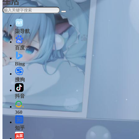
生活
柒导航
百度
Bing
搜狗
抖音
360
知乎