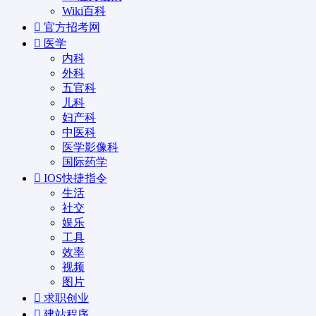
Wiki百科
官方招考网
医学
内科
外科
五官科
儿科
妇产科
中医科
医学影像科
国际药学
IOS快捷指令
生活
社交
娱乐
工具
效率
视频
图片
求职创业
建站程序