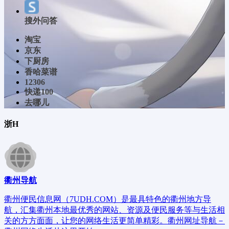
搜外问答
淘宝
京东
下厨房
香哈菜谱
12306
快递100
去哪儿
浙H
衢州导航
衢州便民信息网（7UDH.COM）是最具特色的衢州地方导
航，汇集衢州本地最优秀的网站、资源及便民服务等与生活相
关的方方面面，让您的网络生活更简单精彩。衢州网址导航－