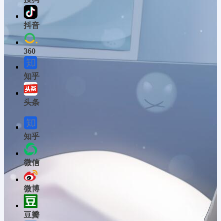
抖音
360
知乎
头条
知乎
微信
微博
豆瓣