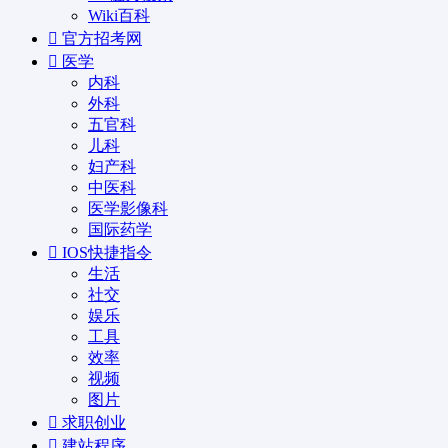
Wiki百科
官方招考网
医学
内科
外科
五官科
儿科
妇产科
中医科
医学影像科
国际药学
IOS快捷指令
生活
社交
娱乐
工具
效率
视频
图片
求职创业
建站程序