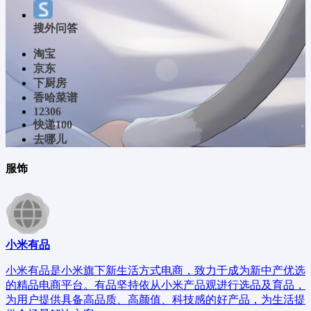
搜外问答
淘宝
京东
下厨房
香哈菜谱
12306
快递100
去哪儿
服饰
小米有品
小米有品是小米旗下新生活方式电商，致力于成为新中产优选
的精品电商平台。有品坚持依从小米产品观进行选品及育品，
为用户提供具备高品质、高颜值、科技感的好产品，为生活提