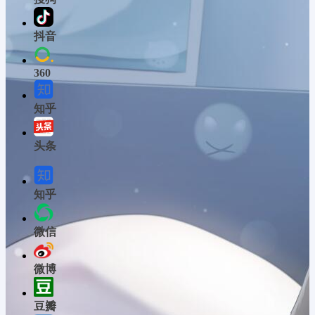
抖音
360
知乎
头条
知乎
微信
微博
豆瓣