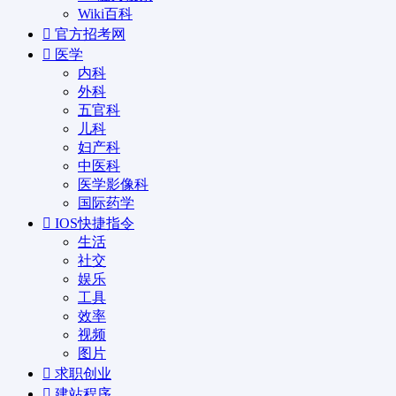
Wiki百科
官方招考网
医学
内科
外科
五官科
儿科
妇产科
中医科
医学影像科
国际药学
IOS快捷指令
生活
社交
娱乐
工具
效率
视频
图片
求职创业
建站程序