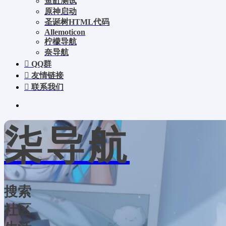
鱼缸测试
原神启动
圣诞树HTML代码
Allemoticon
柠檬导航
奈导航
QQ群
友情链接
联系我们
柒导航
搜索
社区