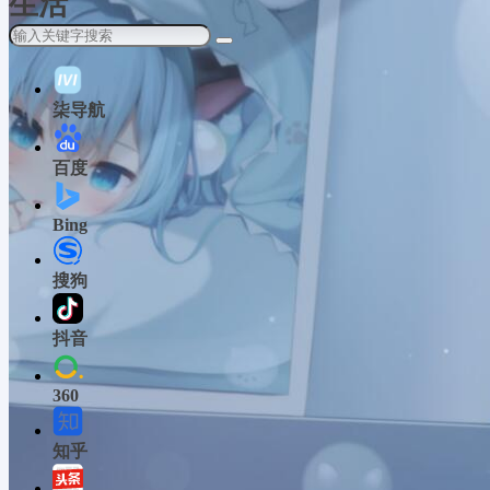
生活
柒导航
百度
Bing
搜狗
抖音
360
知乎