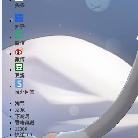
头条
知乎
微信
微博
豆瓣
搜外问答
淘宝
京东
下厨房
香哈菜谱
12306
快递100