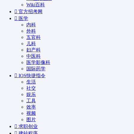
Wiki百科
官方招考网
医学
内科
外科
五官科
儿科
妇产科
中医科
医学影像科
国际药学
IOS快捷指令
生活
社交
娱乐
工具
效率
视频
图片
求职创业
建站程序