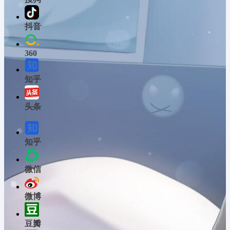
抖音
360
知乎
头条
知乎
微信
微博
豆瓣