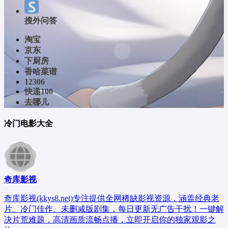
搜外问答
淘宝
京东
下厨房
香哈菜谱
12306
快递100
去哪儿
冷门电影大全
奇库影视
奇库影视(kkys8.net)专注提供全网稀缺影视资源，涵盖经典老
片、冷门佳作、未删减版剧集，每日更新无广告干扰！一键解
决片荒难题，高清画质流畅点播，立即开启你的独家观影之