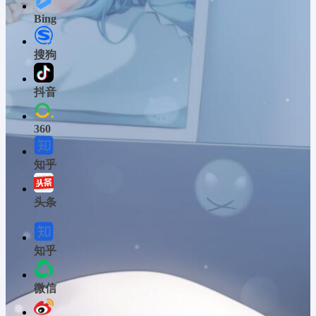
Bing
搜狗
抖音
360
知乎
头条
知乎
微信