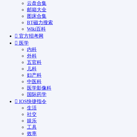
云盘合集
邮箱大全
图床合集
BT磁力搜索
Wiki百科
官方招考网
医学
内科
外科
五官科
儿科
妇产科
中医科
医学影像科
国际药学
IOS快捷指令
生活
社交
娱乐
工具
效率