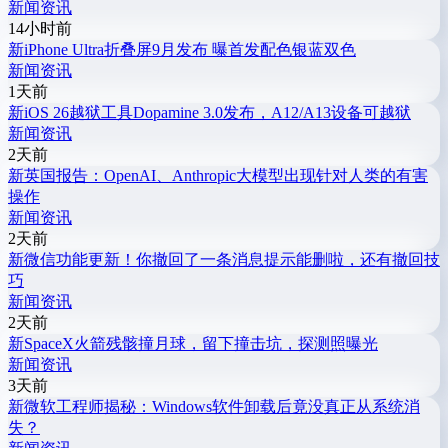
新闻资讯
14小时前
新
iPhone Ultra折叠屏9月发布 曝首发配色银蓝双色
新闻资讯
1天前
新
iOS 26越狱工具Dopamine 3.0发布，A12/A13设备可越狱
新闻资讯
2天前
新
英国报告：OpenAI、Anthropic大模型出现针对人类的有害
操作
新闻资讯
2天前
新
微信功能更新！你撤回了一条消息提示能删啦，还有撤回技
巧
新闻资讯
2天前
新
SpaceX火箭残骸撞月球，留下撞击坑，探测照曝光
新闻资讯
3天前
新
微软工程师揭秘：Windows软件卸载后竟没真正从系统消
失？