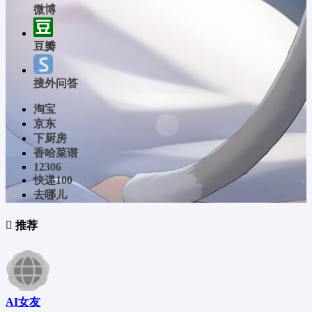
微博
豆瓣
搜外问答
淘宝
京东
下厨房
香哈菜谱
12306
快递100
去哪儿
推荐
AI女友