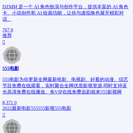
DZMM 是一个 AI 角色扮演与创作平台，提供丰富的 AI 角色
卡、小说创作和 AI 绘画功能，让你与虚拟角色展开精彩对
话。
767
0
推荐
555电影
555电影为你更新全网最新电影、电视剧、好看的动漫、综艺
节目免费在线观看，实时聚合全网优质影视资源,同时支持蓝
光高清免费在线播放。免VIP在线免费追剧就来555影视网
8,371
0
2022最新电影
555
555影视
555电影