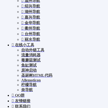
温州导航
绍兴导航
湖州导航
嘉兴导航
金华导航
衢州导航
台州导航
丽水导航
在线小工具
自动外链工具
流量消耗器
毒蘑菇测试
鱼缸测试
原神启动
圣诞树HTML代码
Allemoticon
柠檬导航
奈导航
QQ群
友情链接
联系我们