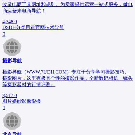
收录电商工具网址和规则。为卖家提供运营一站式服务，做电
商运营来电商导航！
4,348
0
DSDH
分类目录
官网
技术导航
摄影导航
摄影导航（WWW.7UDH.COM）专注于分享学习摄影技巧、
摄影图片，这里有极具个性的摄影作品，全新数码相机、镜头
等摄影器材的行情评测。
3,517
0
图片
婚纱
影像
影楼
北京导航