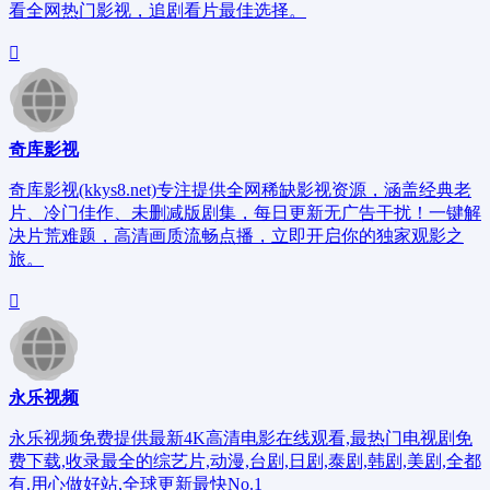
看全网热门影视，追剧看片最佳选择。
奇库影视
奇库影视(kkys8.net)专注提供全网稀缺影视资源，涵盖经典老
片、冷门佳作、未删减版剧集，每日更新无广告干扰！一键解
决片荒难题，高清画质流畅点播，立即开启你的独家观影之
旅。
永乐视频
永乐视频免费提供最新4K高清电影在线观看,最热门电视剧免
费下载,收录最全的综艺片,动漫,台剧,日剧,泰剧,韩剧,美剧,全都
有.用心做好站,全球更新最快No.1