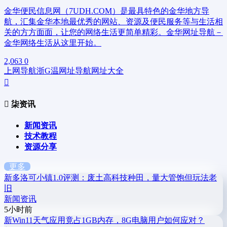
金华便民信息网（7UDH.COM）是最具特色的金华地方导
航，汇集金华本地最优秀的网站、资源及便民服务等与生活相
关的方方面面，让您的网络生活更简单精彩。金华网址导航－
金华网络生活从这里开始。
2,063
0
上网导航
浙G
温网址导航
网址大全
柒资讯
新闻资讯
技术教程
资源分享
更多
新
多洛可小镇1.0评测：废土高科技种田，量大管饱但玩法老
旧
新闻资讯
5小时前
新
Win11天气应用竟占1GB内存，8G电脑用户如何应对？