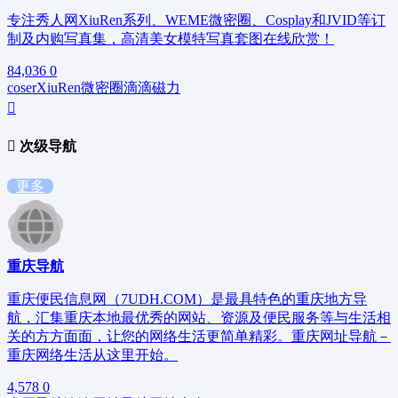
专注秀人网XiuRen系列、WEME微密圈、Cosplay和JVID等订
制及内购写真集，高清美女模特写真套图在线欣赏！
84,036
0
coser
XiuRen
微密圈
滴滴磁力
次级导航
更多
重庆导航
重庆便民信息网（7UDH.COM）是最具特色的重庆地方导
航，汇集重庆本地最优秀的网站、资源及便民服务等与生活相
关的方方面面，让您的网络生活更简单精彩。重庆网址导航－
重庆网络生活从这里开始。
4,578
0