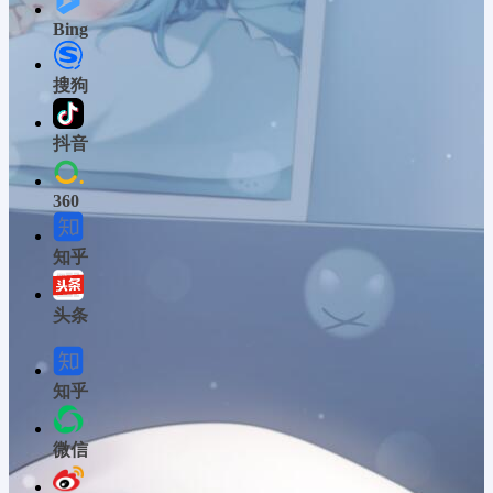
Bing
搜狗
抖音
360
知乎
头条
知乎
微信