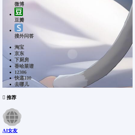
微博
豆瓣
搜外问答
淘宝
京东
下厨房
香哈菜谱
12306
快递100
去哪儿
推荐
AI女友