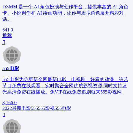
DZMM 是一个 AI 角色扮演与创作平台，提供丰富的 AI 角色
卡、小说创作和 AI 绘画功能，让你与虚拟角色展开精彩对
话。
641
0
推荐
555电影
555电影为你更新全网最新电影、电视剧、好看的动漫、综艺
节目免费在线观看，实时聚合全网优质影视资源,同时支持蓝
光高清免费在线播放。免VIP在线免费追剧就来555影视网
8,166
0
2022最新电影
555
555影视
555电影