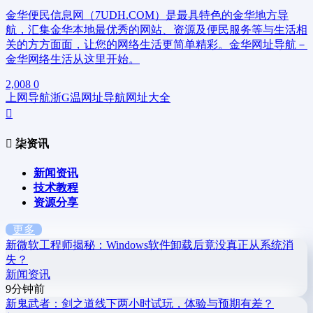
金华便民信息网（7UDH.COM）是最具特色的金华地方导
航，汇集金华本地最优秀的网站、资源及便民服务等与生活相
关的方方面面，让您的网络生活更简单精彩。金华网址导航－
金华网络生活从这里开始。
2,008
0
上网导航
浙G
温网址导航
网址大全
柒资讯
新闻资讯
技术教程
资源分享
更多
新
微软工程师揭秘：Windows软件卸载后竟没真正从系统消
失？
新闻资讯
9分钟前
新
鬼武者：剑之道线下两小时试玩，体验与预期有差？