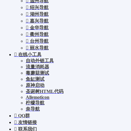
温州导航
绍兴导航
湖州导航
嘉兴导航
金华导航
衢州导航
台州导航
丽水导航
在线小工具
自动外链工具
流量消耗器
毒蘑菇测试
鱼缸测试
原神启动
圣诞树HTML代码
Allemoticon
柠檬导航
奈导航
QQ群
友情链接
联系我们