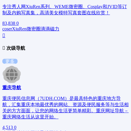
专注秀人网XiuRen系列、WEME微密圈、Cosplay和JVID等订
制及内购写真集，高清美女模特写真套图在线欣赏！
83,838
0
coser
XiuRen
微密圈
滴滴磁力
次级导航
更多
重庆导航
重庆便民信息网（7UDH.COM）是最具特色的重庆地方导
航，汇集重庆本地最优秀的网站、资源及便民服务等与生活相
关的方方面面，让您的网络生活更简单精彩。重庆网址导航－
重庆网络生活从这里开始。
4,513
0