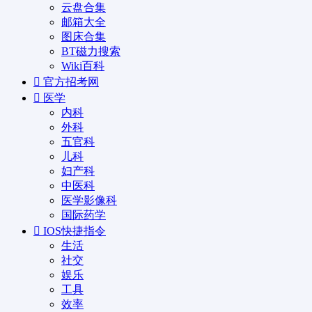
云盘合集
邮箱大全
图床合集
BT磁力搜索
Wiki百科
官方招考网
医学
内科
外科
五官科
儿科
妇产科
中医科
医学影像科
国际药学
IOS快捷指令
生活
社交
娱乐
工具
效率