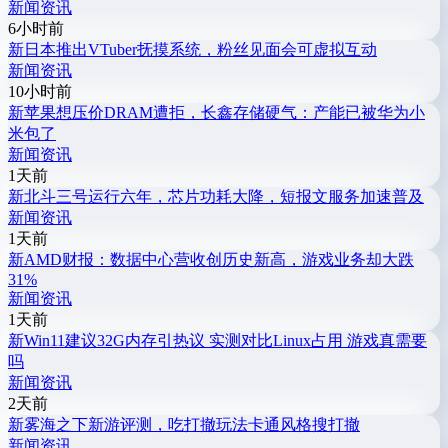
新闻资讯
6小时前
新
日本推出VTuber抚摸系统，粉丝见面会可虚拟互动
新闻资讯
10小时前
新
苹果想压价DRAM遭拒，长鑫存储硬气：产能已被华为小
米包了
新闻资讯
1天前
新
北斗三号运行六年，芯片功耗大降，短报文服务加速普及
新闻资讯
1天前
新
AMD财报：数据中心营收创历史新高，游戏业务却大跌
31%
新闻资讯
1天前
新
Win11建议32G内存引热议 实测对比Linux占用 游戏真需要
吗
新闻资讯
2天前
新
雾海之下新游评测，吃打撤玩法卡通风格搜打撤
新闻资讯