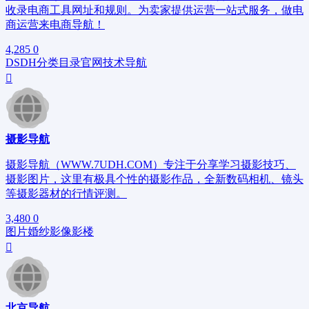
收录电商工具网址和规则。为卖家提供运营一站式服务，做电
商运营来电商导航！
4,285
0
DSDH
分类目录
官网
技术导航
摄影导航
摄影导航（WWW.7UDH.COM）专注于分享学习摄影技巧、
摄影图片，这里有极具个性的摄影作品，全新数码相机、镜头
等摄影器材的行情评测。
3,480
0
图片
婚纱
影像
影楼
北京导航