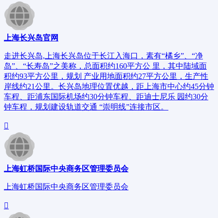
上海长兴岛官网
走进长兴岛,上海长兴岛位于长江入海口，素有“橘乡”、“净
岛”、“长寿岛”之美称，总面积约160平方公 里，其中陆域面
积约93平方公里，规划 产业用地面积约27平方公里，生产性
岸线约21公里。长兴岛地理位置优越，距上海市中心约45分钟
车程、距浦东国际机场约30分钟车程、距迪士尼乐 园约30分
钟车程，规划建设轨道交通 “崇明线”连接市区。
上海虹桥国际中央商务区管理委员会
上海虹桥国际中央商务区管理委员会