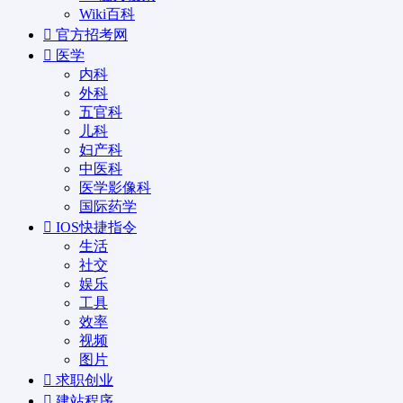
Wiki百科
官方招考网
医学
内科
外科
五官科
儿科
妇产科
中医科
医学影像科
国际药学
IOS快捷指令
生活
社交
娱乐
工具
效率
视频
图片
求职创业
建站程序