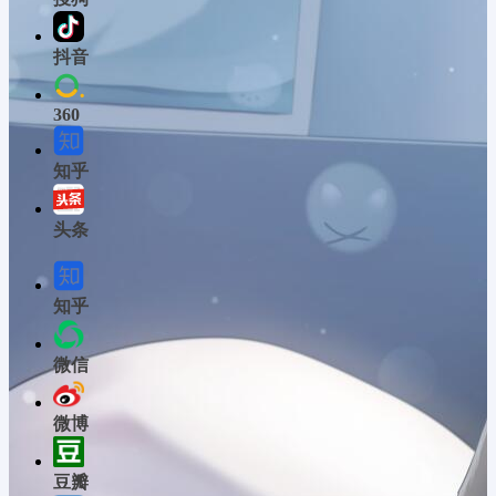
抖音
360
知乎
头条
知乎
微信
微博
豆瓣