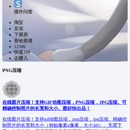
搜外问答
淘宝
京东
下厨房
香哈菜谱
12306
快递100
去哪儿
PNG压缩
在线图片压缩！支持GIF动图压缩，PNG压缩，JPG压缩。可
精确控制照片的长宽和大小。图好快出品！
在线图片压缩！支持gif动图压缩，png压缩，jpg压缩。精确控
制照片的长宽和大小（例如像素x像素，大小:kb）。无需下