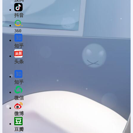
抖音
360
知乎
头条
知乎
微信
微博
豆瓣