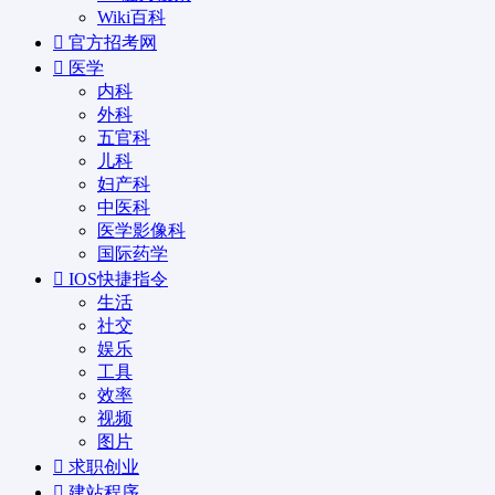
Wiki百科
官方招考网
医学
内科
外科
五官科
儿科
妇产科
中医科
医学影像科
国际药学
IOS快捷指令
生活
社交
娱乐
工具
效率
视频
图片
求职创业
建站程序