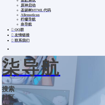
鱼缸测试
原神启动
圣诞树HTML代码
Allemoticon
柠檬导航
奈导航
QQ群
友情链接
联系我们
柒导航
搜索
社区