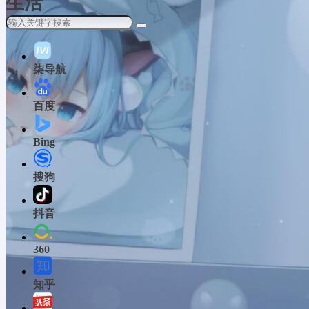
生活
柒导航
百度
Bing
搜狗
抖音
360
知乎