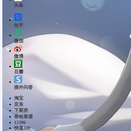
头条
知乎
微信
微博
豆瓣
搜外问答
淘宝
京东
下厨房
香哈菜谱
12306
快递100