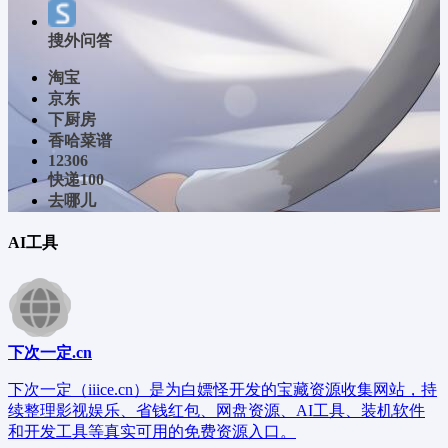
搜外问答
淘宝
京东
下厨房
香哈菜谱
12306
快递100
去哪儿
AI工具
下次一定.cn
下次一定（iiice.cn）是为白嫖怪开发的宝藏资源收集网站，持
续整理影视娱乐、省钱红包、网盘资源、AI工具、装机软件
和开发工具等真实可用的免费资源入口。