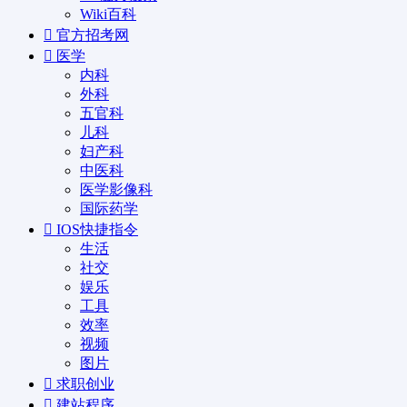
Wiki百科
官方招考网
医学
内科
外科
五官科
儿科
妇产科
中医科
医学影像科
国际药学
IOS快捷指令
生活
社交
娱乐
工具
效率
视频
图片
求职创业
建站程序