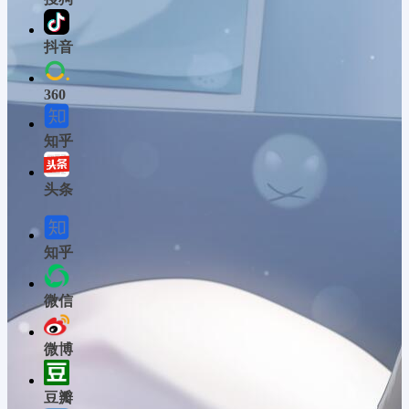
抖音
360
知乎
头条
知乎
微信
微博
豆瓣