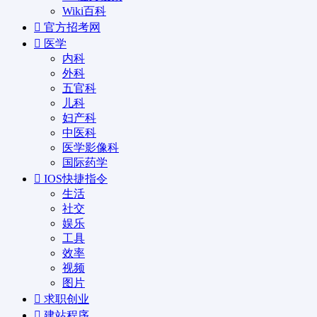
Wiki百科
官方招考网
医学
内科
外科
五官科
儿科
妇产科
中医科
医学影像科
国际药学
IOS快捷指令
生活
社交
娱乐
工具
效率
视频
图片
求职创业
建站程序