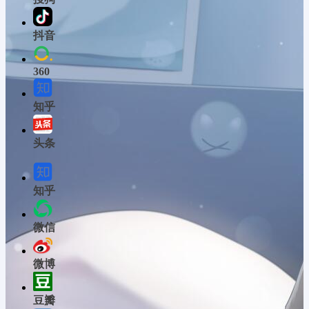
抖音
360
知乎
头条
知乎
微信
微博
豆瓣