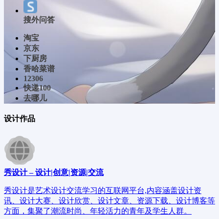
搜外问答
淘宝
京东
下厨房
香哈菜谱
12306
快递100
去哪儿
设计作品
秀设计 – 设计|创意|资源|交流
秀设计是艺术设计交流学习的互联网平台,内容涵盖设计资
讯、设计大赛、设计欣赏、设计文章、资源下载、设计博客等
方面，集聚了潮流时尚、年轻活力的青年及学生人群。