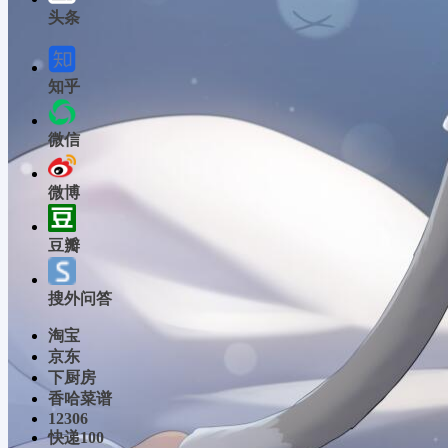
头条
知乎
微信
微博
豆瓣
搜外问答
淘宝
京东
下厨房
香哈菜谱
12306
快递100