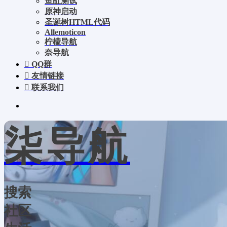
鱼缸测试
原神启动
圣诞树HTML代码
Allemoticon
柠檬导航
奈导航
QQ群
友情链接
联系我们
柒导航
搜索
社区