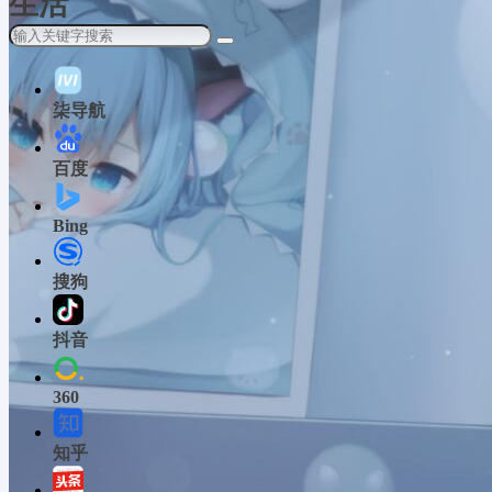
生活
柒导航
百度
Bing
搜狗
抖音
360
知乎