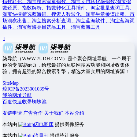
指数转化、淘宝搜索流量指数、淘宝支付转化率指数,淘宝指
数还原、指数解析、指数转化工具插件、淘宝批量查词工具、
淘宝快捷筛选蓝海词、搜索人数转化、淘宝生意参谋出租、市
场洞察出售、淘宝搜索分析查词、淘宝蓝海软件、淘宝蓝海词
插件、淘宝蓝海类目选品工具、淘宝蓝海工具
柒导航（WWW.7UDH.COM）是个聚合网址导航、一个属于
你的专属柒始页，给您最好的互联网搜索功能和网址收集体
验，拥有超强的聚合搜索引擎，精选大量实用的网址资源！
SiteMap
琼ICP备2023001039号
我的网址导航
百度快速收录蜘蛛池
友链申请
广告合作
关于我们
本站介绍
本站由
闪电图床
提供图像服务
本站由
流量刊
提供统计服务