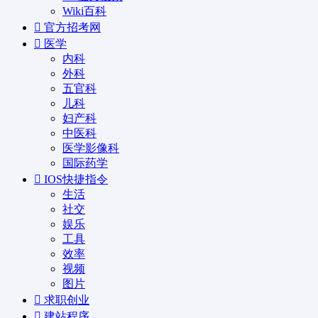
Wiki百科
官方招考网
医学
内科
外科
五官科
儿科
妇产科
中医科
医学影像科
国际药学
IOS快捷指令
生活
社交
娱乐
工具
效率
视频
图片
求职创业
建站程序