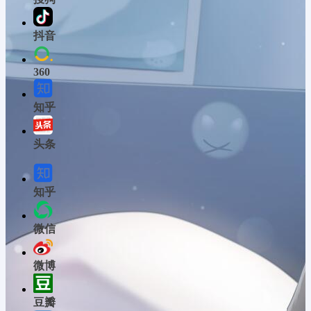
抖音
360
知乎
头条
知乎
微信
微博
豆瓣