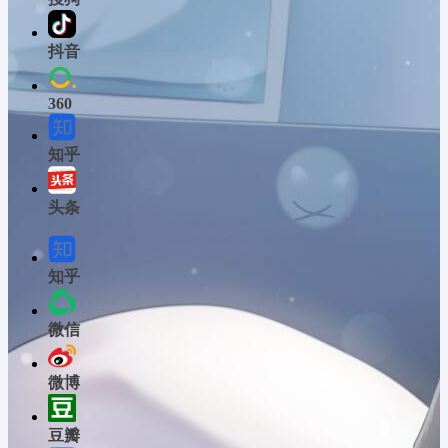
抖音
360
知乎
头条
知乎
微信
微博
豆瓣