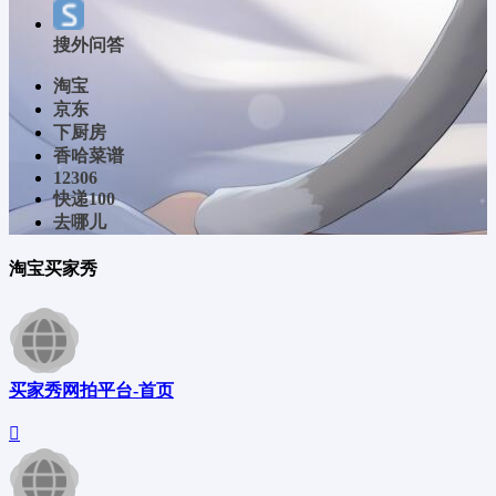
搜外问答
淘宝
京东
下厨房
香哈菜谱
12306
快递100
去哪儿
淘宝买家秀
买家秀网拍平台-首页