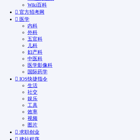
Wiki百科
官方招考网
医学
内科
外科
五官科
儿科
妇产科
中医科
医学影像科
国际药学
IOS快捷指令
生活
社交
娱乐
工具
效率
视频
图片
求职创业
建站程序