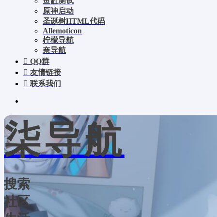
鱼缸测试
原神启动
圣诞树HTML代码
Allemoticon
柠檬导航
奈导航
QQ群
友情链接
联系我们
柒导航
搜索
社区