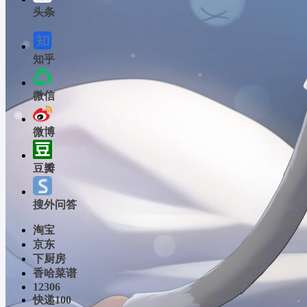
头条
知乎
微信
微博
豆瓣
搜外问答
淘宝
京东
下厨房
香哈菜谱
12306
快递100