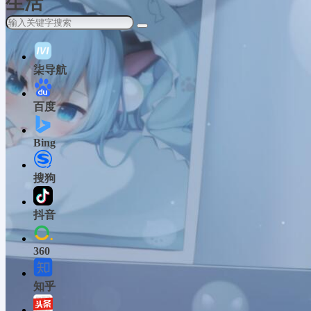
生活
柒导航
百度
Bing
搜狗
抖音
360
知乎