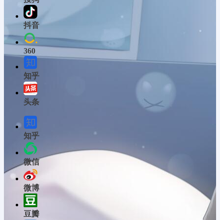
抖音
360
知乎
头条
知乎
微信
微博
豆瓣