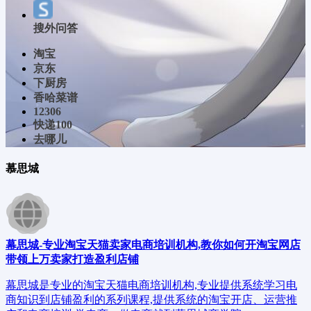
搜外问答
淘宝
京东
下厨房
香哈菜谱
12306
快递100
去哪儿
慕思城
幕思城-专业淘宝天猫卖家电商培训机构,教你如何开淘宝网店
带领上万卖家打造盈利店铺
幕思城是专业的淘宝天猫电商培训机构,专业提供系统学习电
商知识到店铺盈利的系列课程,提供系统的淘宝开店、运营推