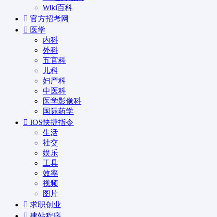
Wiki百科
官方招考网
医学
内科
外科
五官科
儿科
妇产科
中医科
医学影像科
国际药学
IOS快捷指令
生活
社交
娱乐
工具
效率
视频
图片
求职创业
建站程序