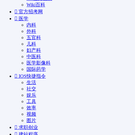
Wiki百科
官方招考网
医学
内科
外科
五官科
儿科
妇产科
中医科
医学影像科
国际药学
IOS快捷指令
生活
社交
娱乐
工具
效率
视频
图片
求职创业
建站程序