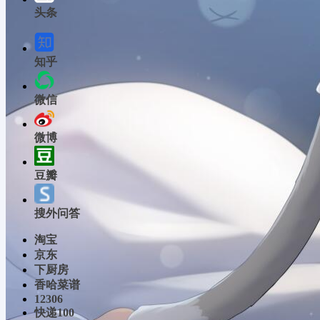
头条
知乎
微信
微博
豆瓣
搜外问答
淘宝
京东
下厨房
香哈菜谱
12306
快递100