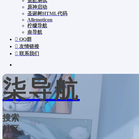
鱼缸测试
原神启动
圣诞树HTML代码
Allemoticon
柠檬导航
奈导航
QQ群
友情链接
联系我们
柒导航
搜索
社区