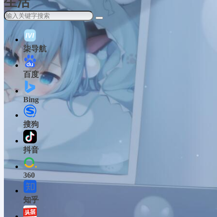
生活
柒导航
百度
Bing
搜狗
抖音
360
知乎