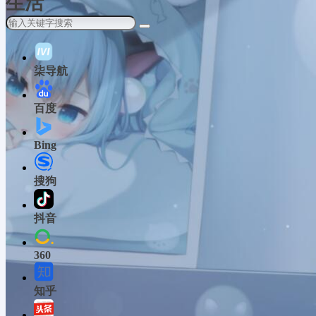
生活
柒导航
百度
Bing
搜狗
抖音
360
知乎