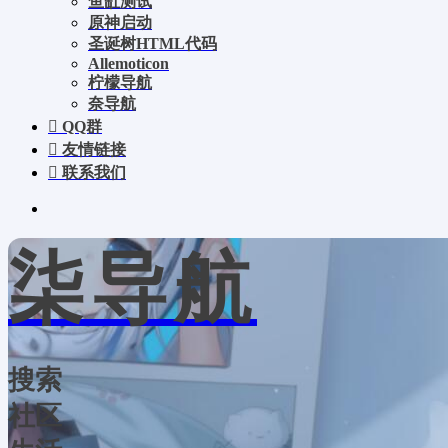
鱼缸测试
原神启动
圣诞树HTML代码
Allemoticon
柠檬导航
奈导航
QQ群
友情链接
联系我们
柒导航
搜索
社区