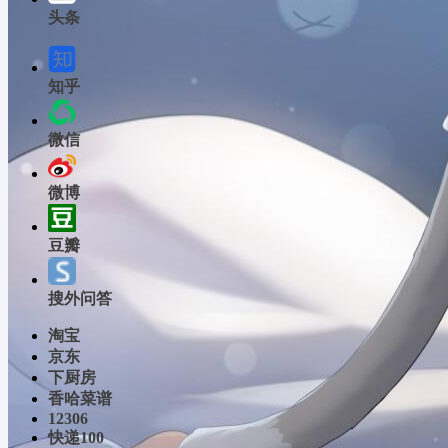
头条
知乎
微信
微博
豆瓣
搜外问答
淘宝
京东
下厨房
香哈菜谱
12306
快递100