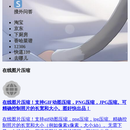
搜外问答
淘宝
京东
下厨房
香哈菜谱
12306
快递100
去哪儿
在线图片压缩
在线图片压缩！支持GIF动图压缩，PNG压缩，JPG压缩。可
精确控制照片的长宽和大小。图好快出品！
在线图片压缩！支持gif动图压缩，png压缩，jpg压缩。精确控
制照片的长宽和大小（例如像素x像素，大小:kb）。无需下