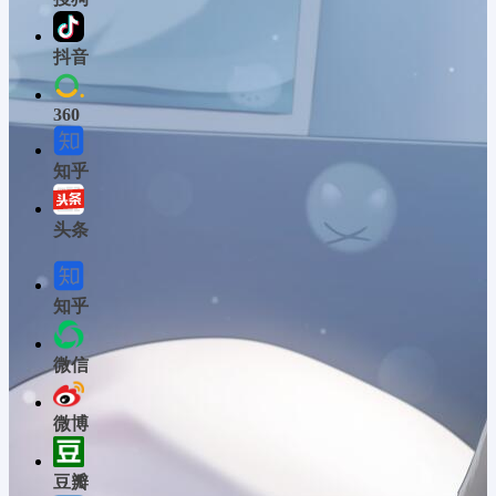
抖音
360
知乎
头条
知乎
微信
微博
豆瓣