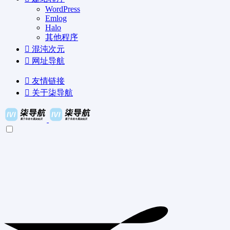
WordPress
Emlog
Halo
其他程序
混沌次元
网址导航
友情链接
关于柒导航