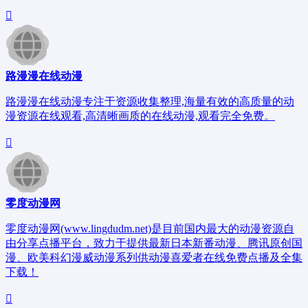
路漫漫在线动漫
路漫漫在线动漫专注于资源收集整理,海量有效的高质量的动
漫资源在线观看,高清晰画质的在线动漫,观看完全免费。
零度动漫网
零度动漫网(www.lingdudm.net)是目前国内最大的动漫资源自
由分享点播平台，致力于提供最新日本新番动漫、腾讯原创国
漫、欧美科幻漫威动漫系列供动漫喜爱者在线免费点播及全集
下载！