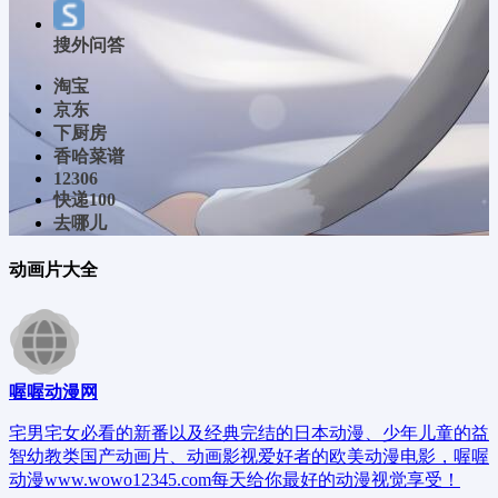
搜外问答
淘宝
京东
下厨房
香哈菜谱
12306
快递100
去哪儿
动画片大全
喔喔动漫网
宅男宅女必看的新番以及经典完结的日本动漫、少年儿童的益
智幼教类国产动画片、动画影视爱好者的欧美动漫电影，喔喔
动漫www.wowo12345.com每天给你最好的动漫视觉享受！