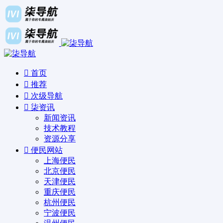
首页
推荐
次级导航
柒资讯
新闻资讯
技术教程
资源分享
便民网站
上海便民
北京便民
天津便民
重庆便民
杭州便民
宁波便民