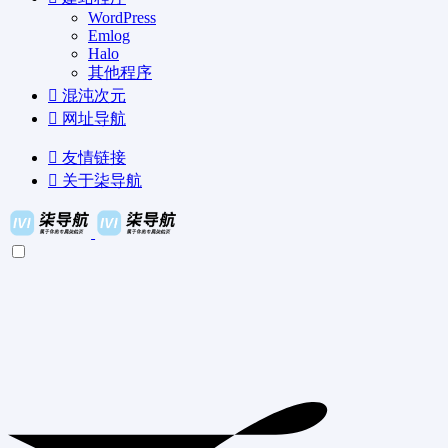
WordPress
Emlog
Halo
其他程序
混沌次元
网址导航
友情链接
关于柒导航