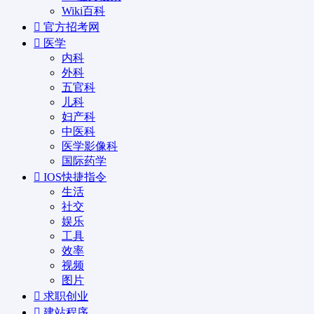
Wiki百科
官方招考网
医学
内科
外科
五官科
儿科
妇产科
中医科
医学影像科
国际药学
IOS快捷指令
生活
社交
娱乐
工具
效率
视频
图片
求职创业
建站程序