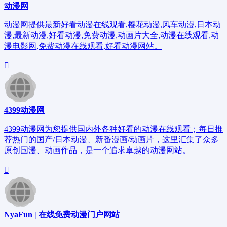
动漫网
动漫网提供最新好看动漫在线观看,樱花动漫,风车动漫,日本动
漫,最新动漫,好看动漫,免费动漫,动画片大全,动漫在线观看,动
漫电影网,免费动漫在线观看,好看动漫网站。
4399动漫网
4399动漫网为您提供国内外各种好看的动漫在线观看；每日推
荐热门的国产/日本动漫、新番漫画/动画片，这里汇集了众多
原创国漫、动画作品，是一个追求卓越的动漫网站。
NyaFun | 在线免费动漫门户网站