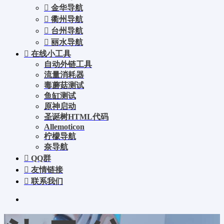
金华导航
衢州导航
台州导航
丽水导航
在线小工具
自动外链工具
流量消耗器
毒蘑菇测试
鱼缸测试
原神启动
圣诞树HTML代码
Allemoticon
柠檬导航
奈导航
QQ群
友情链接
联系我们