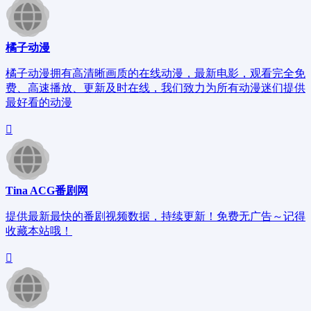
橘子动漫
橘子动漫拥有高清晰画质的在线动漫，最新电影，观看完全免
费、高速播放、更新及时在线，我们致力为所有动漫迷们提供
最好看的动漫
Tina ACG番剧网
提供最新最快的番剧视频数据，持续更新！免费无广告～记得
收藏本站哦！