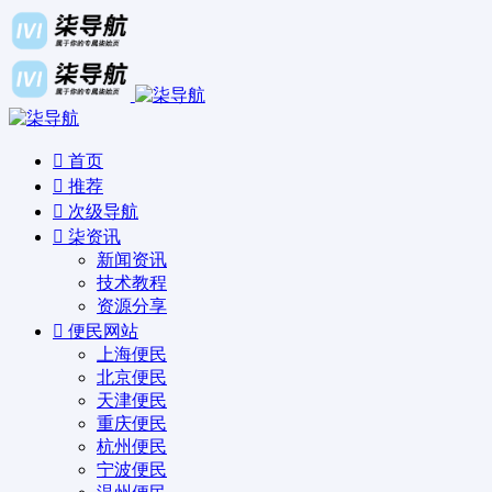
首页
推荐
次级导航
柒资讯
新闻资讯
技术教程
资源分享
便民网站
上海便民
北京便民
天津便民
重庆便民
杭州便民
宁波便民