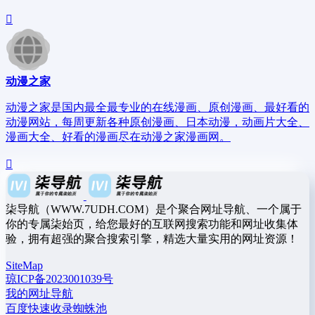
动漫之家
动漫之家是国内最全最专业的在线漫画、原创漫画、最好看的
动漫网站，每周更新各种原创漫画、日本动漫，动画片大全、
漫画大全、好看的漫画尽在动漫之家漫画网。
柒导航（WWW.7UDH.COM）是个聚合网址导航、一个属于
你的专属柒始页，给您最好的互联网搜索功能和网址收集体
验，拥有超强的聚合搜索引擎，精选大量实用的网址资源！
SiteMap
琼ICP备2023001039号
我的网址导航
百度快速收录蜘蛛池