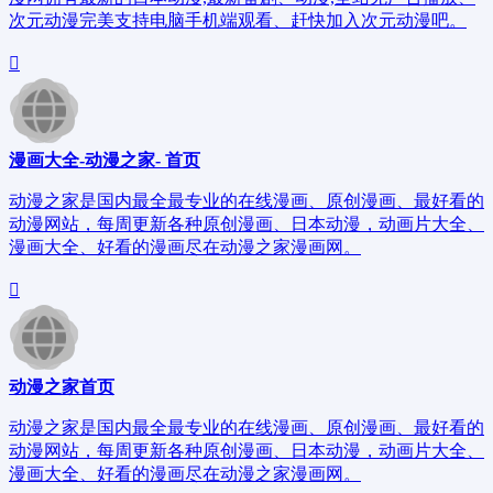
次元动漫完美支持电脑手机端观看、赶快加入次元动漫吧。
漫画大全-动漫之家- 首页
动漫之家是国内最全最专业的在线漫画、原创漫画、最好看的
动漫网站，每周更新各种原创漫画、日本动漫，动画片大全、
漫画大全、好看的漫画尽在动漫之家漫画网。
动漫之家首页
动漫之家是国内最全最专业的在线漫画、原创漫画、最好看的
动漫网站，每周更新各种原创漫画、日本动漫，动画片大全、
漫画大全、好看的漫画尽在动漫之家漫画网。