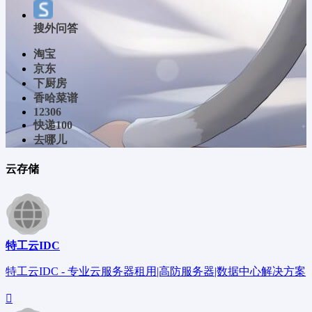
搜外问答
淘宝
京东
下厨房
香哈菜谱
12306
快递100
去哪儿
云存储
特工云IDC
特工云IDC - 专业云服务器租用|高防服务器|数据中心解决方案