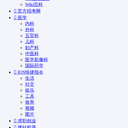
Wiki百科
官方招考网
医学
内科
外科
五官科
儿科
妇产科
中医科
医学影像科
国际药学
IOS快捷指令
生活
社交
娱乐
工具
效率
视频
图片
求职创业
建站程序