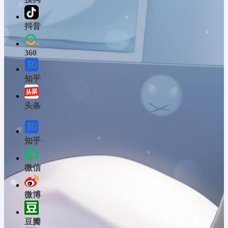
抖音
360
知乎
头条
知乎
微信
微博
豆瓣