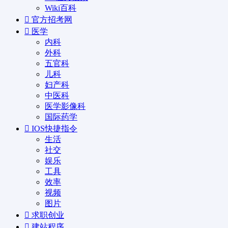
Wiki百科
官方招考网
医学
内科
外科
五官科
儿科
妇产科
中医科
医学影像科
国际药学
IOS快捷指令
生活
社交
娱乐
工具
效率
视频
图片
求职创业
建站程序