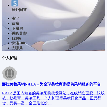
搜外问答
淘宝
京东
下厨房
香哈菜谱
12306
快递100
去哪儿
个人护理
娜拉美妆采销NALA – 为全球美妆商家提供采销服务的平台
NALA是国内知名的美妆采购批发网站，在线销售面膜，眼线
笔，睫毛膏，美妆工具，个人护理等美妆日化产品，正品行
货，品类丰富，全国最低价。